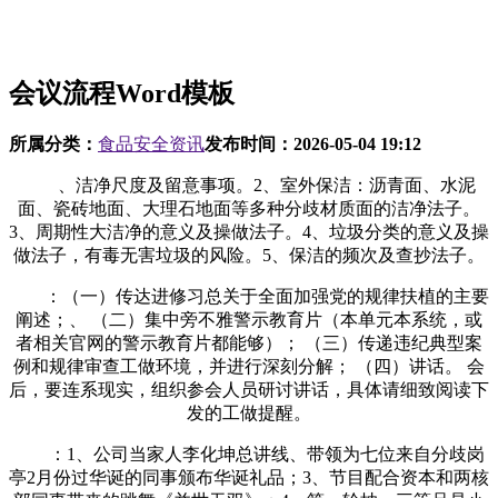
会议流程Word模板
所属分类：
食品安全资讯
发布时间：
2026-05-04 19:12
、洁净尺度及留意事项。2、室外保洁：沥青面、水泥
面、瓷砖地面、大理石地面等多种分歧材质面的洁净法子。
3、周期性大洁净的意义及操做法子。4、垃圾分类的意义及操
做法子，有毒无害垃圾的风险。5、保洁的频次及查抄法子。
：（一）传达进修习总关于全面加强党的规律扶植的主要
阐述；、 （二）集中旁不雅警示教育片（本单元本系统，或
者相关官网的警示教育片都能够）； （三）传递违纪典型案
例和规律审查工做环境，并进行深刻分解； （四）讲话。 会
后，要连系现实，组织参会人员研讨讲话，具体请细致阅读下
发的工做提醒。
：1、公司当家人李化坤总讲线、带领为七位来自分歧岗
亭2月份过华诞的同事颁布华诞礼品；3、节目配合资本和两核