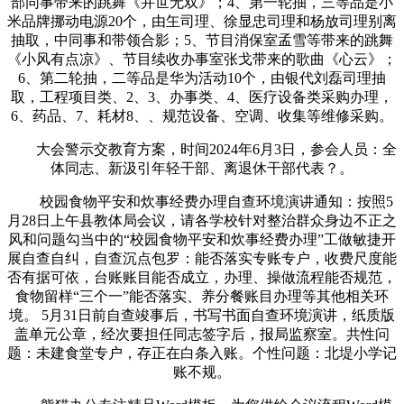
部同事带来的跳舞《并世无双》；4、第一轮抽，三等品是小
米品牌挪动电源20个，由玍司理、徐显忠司理和杨放司理别离
抽取，中同事和带领合影；5、节目消保室孟雪等带来的跳舞
《小风有点凉》、节目续收办事室张戈带来的歌曲《心云》；
6、第二轮抽，二等品是华为活动10个，由银代刘磊司理抽
取，工程项目类、2、3、办事类、4、医疗设备类采购办理，
6、药品、7、耗材8、、规范设备、空调、收集等维修采购。
大会警示交教育方案，时间2024年6月3日，参会人员：全
体同志、新汲引年轻干部、离退休干部代表？。
校园食物平安和炊事经费办理自查环境演讲通知：按照5
月28日上午县教体局会议，请各学校针对整治群众身边不正之
风和问题勾当中的“校园食物平安和炊事经费办理”工做敏捷开
展自查自纠，自查沉点包罗：能否落实专账专户，收费尺度能
否有据可依，台账账目能否成立，办理、操做流程能否规范，
食物留样“三个一”能否落实、养分餐账目办理等其他相关环
境。 5月31日前自查竣事后，书写书面自查环境演讲，纸质版
盖单元公章，经次要担任同志签字后，报局监察室。共性问
题：未建食堂专户，存正在白条入账。个性问题：北堤小学记
账不规。