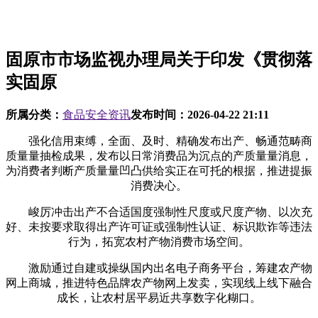
固原市市场监视办理局关于印发《贯彻落
实固原
所属分类：
食品安全资讯
发布时间：
2026-04-22 21:11
强化信用束缚，全面、及时、精确发布出产、畅通范畴商
质量量抽检成果，发布以日常消费品为沉点的产质量量消息，
为消费者判断产质量量凹凸供给实正在可托的根据，推进提振
消费决心。
峻厉冲击出产不合适国度强制性尺度或尺度产物、以次充
好、未按要求取得出产许可证或强制性认证、标识欺诈等违法
行为，拓宽农村产物消费市场空间。
激励通过自建或操纵国内出名电子商务平台，筹建农产物
网上商城，推进特色品牌农产物网上发卖，实现线上线下融合
成长，让农村居平易近共享数字化糊口。