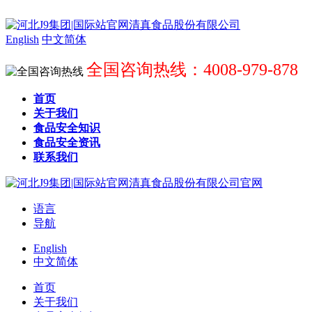
English
中文简体
全国咨询热线：4008-979-878
首页
关于我们
食品安全知识
食品安全资讯
联系我们
语言
导航
English
中文简体
首页
关于我们