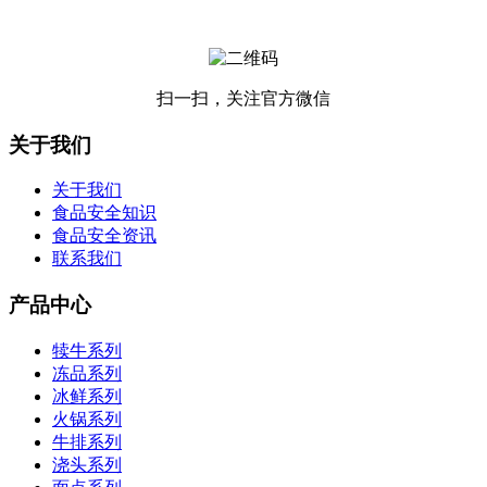
扫一扫，关注官方微信
关于我们
关于我们
食品安全知识
食品安全资讯
联系我们
产品中心
犊牛系列
冻品系列
冰鲜系列
火锅系列
牛排系列
浇头系列