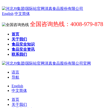
English
中文简体
全国咨询热线：4008-979-878
首页
关于我们
食品安全知识
食品安全资讯
联系我们
语言
导航
English
中文简体
首页
关于我们