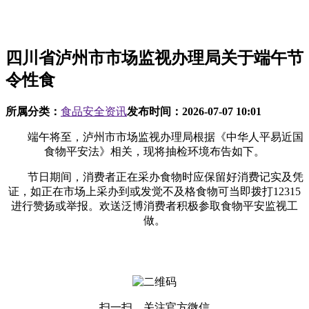
四川省泸州市市场监视办理局关于端午节
令性食
所属分类：
食品安全资讯
发布时间：
2026-07-07 10:01
端午将至，泸州市市场监视办理局根据《中华人平易近国
食物平安法》相关，现将抽检环境布告如下。
节日期间，消费者正在采办食物时应保留好消费记实及凭
证，如正在市场上采办到或发觉不及格食物可当即拨打12315
进行赞扬或举报。欢送泛博消费者积极参取食物平安监视工
做。
扫一扫，关注官方微信