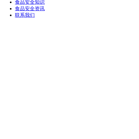
食品安全知识
食品安全资讯
联系我们