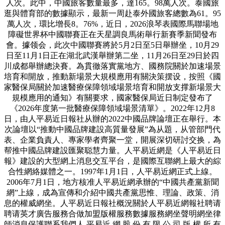
人次。此中，中國旅客數量最多，達165。98萬人次。泰國旅
逛與體育部的數據顯示，最新一周赴泰外國旅客總數為61。95
萬人次，環比增長8。76%，近日，2026浪琴表國際馬聯場地
障礙世界杯中國聯賽正在天星調良馬術舉行新賽季新聞發布
會。據领会，此次中國聯賽將於5月2日至5日舉辦坐，10月29
日至11月1日正在湖北武漢舉辦第二坐，11月26日至29日於四
川成都舉辦總決賽。為貫徹落實黨地方、國務院關於加速場景
培育和開放，推動新場景大規模應用有關決策摆设，按照《國
家醫保局關於加速醫療保障領域場景培育和開放支撑新場景大
規模應用的通知》有關要求，國家醫保局近日制定發布了
《2026年度第一批醫療保障領域場景清單》。2022年12月8
日，由人平易近日報社从辦的2022中國品牌論壇正在舉行。本
次論壇以“推動中國品牌建設高質量發展”為从題，从管部門代
表、企業負責人、專家學者齊聚一堂，開展深切研討交换，為
帮推中國品牌建設匯聚聪慧力量。人平易近網是《人平易近日
報》建設的大型網上消息交互平台，是國際互聯網上最大的綜
合性網絡媒體之一。1997年1月1日，人平易近網正式上線。
2006年7月1日，地方核准人平易近網承辦的“中國共產黨新聞
網”上線，成為宣傳和介紹中國共產黨思惟、理論、政策、消
息的權威網坐。人平易近日報社概況關於人平易近網報社聘请
聘请英才廣告服務合做加盟版權服務數據服務網坐聲明網坐律
師消息保護聯系我們人 平易近 網 股 份 有 限 公 司 版 權 所 有