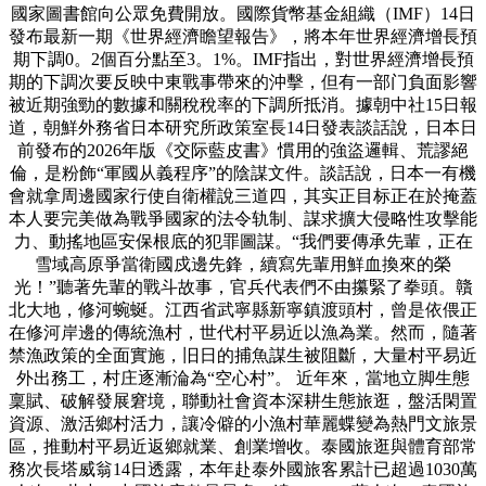
國家圖書館向公眾免費開放。國際貨幣基金組織（IMF）14日
發布最新一期《世界經濟瞻望報告》，將本年世界經濟增長預
期下調0。2個百分點至3。1%。IMF指出，對世界經濟增長預
期的下調次要反映中東戰事帶來的沖擊，但有一部门負面影響
被近期強勁的數據和關稅稅率的下調所抵消。據朝中社15日報
道，朝鮮外務省日本研究所政策室長14日發表談話說，日本日
前發布的2026年版《交际藍皮書》慣用的強盜邏輯、荒謬絕
倫，是粉飾“軍國从義程序”的陰謀文件。談話說，日本一有機
會就拿周邊國家行使自衛權說三道四，其实正目标正在於掩蓋
本人要完美做為戰爭國家的法令轨制、謀求擴大侵略性攻擊能
力、動搖地區安保根底的犯罪圖謀。“我們要傳承先輩，正在
雪域高原爭當衛國戍邊先鋒，續寫先輩用鮮血換來的榮
光！”聽著先輩的戰斗故事，官兵代表們不由攥緊了拳頭。贛
北大地，修河蜿蜒。江西省武寧縣新寧鎮渡頭村，曾是依偎正
在修河岸邊的傳統漁村，世代村平易近以漁為業。然而，隨著
禁漁政策的全面實施，旧日的捕魚謀生被阻斷，大量村平易近
外出務工，村庄逐漸淪為“空心村”。 近年來，當地立脚生態
稟賦、破解發展窘境，聯動社會資本深耕生態旅逛，盤活閑置
資源、激活鄉村活力，讓冷僻的小漁村華麗蝶變為熱門文旅景
區，推動村平易近返鄉就業、創業增收。泰國旅逛與體育部常
務次長塔威翁14日透露，本年赴泰外國旅客累計已超過1030萬