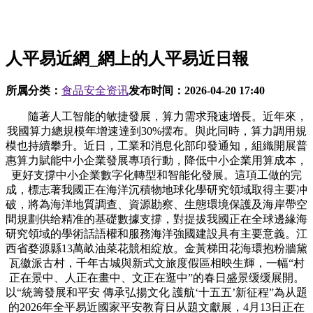
人平易近網_網上的人平易近日報
所属分类：
食品安全资讯
发布时间：
2026-04-20 17:40
隨著人工智能的敏捷發展，算力需求飛速增長。近年來，
我國算力總規模年增速達到30%摆布。與此同時，算力調用規
模也持續攀升。近日，工業和消息化部印發通知，組織開展普
惠算力賦能中小企業發展專項行動，降低中小企業用算成本，
更好支撐中小企業數字化轉型和智能化發展。這項工做的完
成，標志著我國正在海洋沉積物地球化學研究領域取得主要冲
破，將為海洋地質調查、資源勘察、生態環境保護及海岸帶空
間規劃供给精准的基礎數據支撐，對提拔我國正在全球邊緣海
研究領域的學術話語權和服務海洋強國建設具有主要意義。江
西省婺源縣13萬畝油菜花競相綻放。金黃梯田花海環抱粉牆黛
瓦徽派古村，千年古城與新式文旅度假區相映生輝，一幅“村
正在景中、人正在畫中、文正在逛中”的春日盛景缓缓展開。
以“統籌發展和平安 傳承弘揚文化 護航‘十五五’新征程”為从題
的2026年全平易近國家平安教育日从題文獻展，4月13日正在