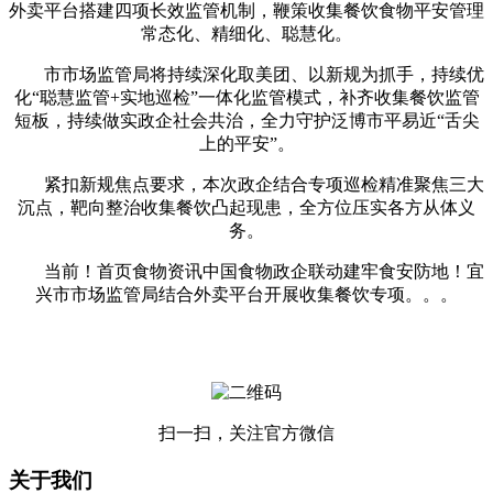
外卖平台搭建四项长效监管机制，鞭策收集餐饮食物平安管理
常态化、精细化、聪慧化。
市市场监管局将持续深化取美团、以新规为抓手，持续优
化“聪慧监管+实地巡检”一体化监管模式，补齐收集餐饮监管
短板，持续做实政企社会共治，全力守护泛博市平易近“舌尖
上的平安”。
紧扣新规焦点要求，本次政企结合专项巡检精准聚焦三大
沉点，靶向整治收集餐饮凸起现患，全方位压实各方从体义
务。
当前！首页食物资讯中国食物政企联动建牢食安防地！宜
兴市市场监管局结合外卖平台开展收集餐饮专项。。。
扫一扫，关注官方微信
关于我们