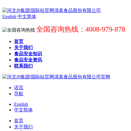
English
中文简体
全国咨询热线：4008-979-878
首页
关于我们
食品安全知识
食品安全资讯
联系我们
语言
导航
English
中文简体
首页
关于我们