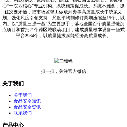
心“一院四核心”专业机构。系统施策促成长。系统不雅念，抓
住次要矛盾，把市场监督工做放到办事高质量成长中统策划
划。强化尺度引领支持，尺度平均制修订周期压缩至15个月以
内。以“质量三强一基”为主要抓手，落地全国百个质量强链沉
点项目和首批21个跨区域联动项目，建成质量根本设备一坐式
平台2984个，以质量提拔赋能经济高质量成长。
扫一扫，关注官方微信
关于我们
关于我们
食品安全知识
食品安全资讯
联系我们
产品中心