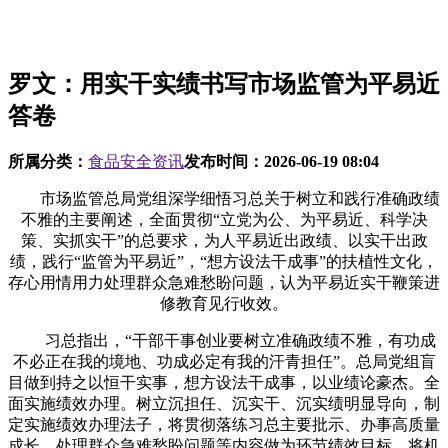
罗文：用实干实绩书写市场监管为平易近
答卷
所属分类：
食品安全资讯
发布时间：
2026-06-19 08:04
市场监管总局党组深学细悟习总关于树立和践行准确政绩
不雅的主要阐述，全面贯彻“立党为公、为平易近、科学决
策、实抓实干”的总要求，为人平易近出政绩、以实干出政
绩，践行“监管为平易近”，“想方设法干成事”的扶植性文化，
存心用情用力处理群众急难愁盼问题，认为平易近实干鞭策进
修教育见行收效。
习总指出，“干部干事创业要树立准确政绩不雅，有功成
不必正在我的境地、功成必定有我的汗青担任”。总局党组盲
目做到持之以恒干实事，想方设法干成事，以业绩论豪杰。全
面实施绩效办理。树立沉担任、沉实干、沉实绩明显导向，制
定实施绩效办理法子，将贯彻落练习总主要批示、办事高质量
成长、处理群众急难愁盼问题等内容做为环节绩效目标，将机