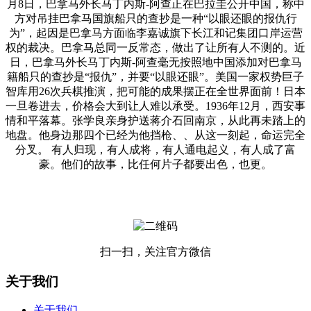
月8日，巴拿马外长马丁内斯-阿查正在巴拉圭公开中国，称中
方对吊挂巴拿马国旗船只的查抄是一种“以眼还眼的报仇行
为”，起因是巴拿马方面临李嘉诚旗下长江和记集团口岸运营
权的裁决。巴拿马总同一反常态，做出了让所有人不测的。近
日，巴拿马外长马丁内斯-阿查毫无按照地中国添加对巴拿马
籍船只的查抄是“报仇”，并要“以眼还眼”。美国一家权势巨子
智库用26次兵棋推演，把可能的成果摆正在全世界面前！日本
一旦卷进去，价格会大到让人难以承受。1936年12月，西安事
情和平落幕。张学良亲身护送蒋介石回南京，从此再未踏上的
地盘。他身边那四个已经为他挡枪、、从这一刻起，命运完全
分叉。 有人归现，有人成将，有人通电起义，有人成了富
豪。他们的故事，比任何片子都要出色，也更。
扫一扫，关注官方微信
关于我们
关于我们