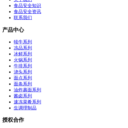
食品安全知识
食品安全资讯
联系我们
产品中心
犊牛系列
冻品系列
冰鲜系列
火锅系列
牛排系列
浇头系列
面点系列
面条系列
油炸裹面系列
酱卤系列
速冻菜肴系列
生调理制品
授权合作