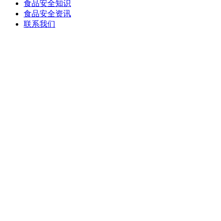
食品安全知识
食品安全资讯
联系我们