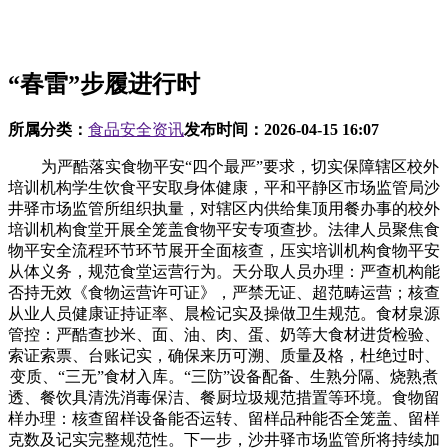
“春雷”步履进行时
所属分类：
食品安全资讯
发布时间：
2026-04-15 16:07
为严酷落实食物平安“四个最严”要求，切实保障辖区校外
培训机构学生饮食平安取身体健康，平和平静区市场监管局沙
井驿市场监管所组织执量，对辖区内供给集顶用餐办事的校外
培训机构食堂开展全笼盖食物平安专项查抄。法律人员聚焦食
物平安全流程环节环节展开全面核查，压实培训机构食物平安
从体义务，规范食堂运营行为。天分取人员办理：严查机构能
否持无效《食物运营许可证》，严禁无证、超范畴运营；核查
从业人员健康证持证率、晨检记实及操做卫生规范。食材泉源
管控：严酷查抄米、面、油、肉、蛋、奶等大食材进货检验、
索证索票、台账记实，确保来历可溯、质量及格，杜绝过时、
变质、“三无”食材入库。“三防”设备配备、生熟分隔、烧熟煮
透、餐饮具清洗消毒保洁、餐厨垃圾规范措置等环境。食物留
样办理：核查留样设备能否运转、留样品种能否全笼盖、留样
克数及记实完整规范性。下一步，沙井驿市场监管所将持续加