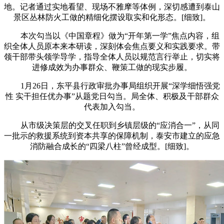
地。记者通过实地看望、现场不雅摩等体例，深切感遭到泰山
景区丛林防火工做的精细化摆设取实和化形态。[细致]。
本次勾当以《中国章程》做为“开年第一学”焦点内容，组
织全体人员原本来本研读，深刻体会焦点要义和实践要求。带
领干部带头领学导学，指导全体人员以规范言行举止，切实将
进修成效为办事群众、鞭策工做的现实步履。
1月26日，东平县行政审批办事局组织开展“深学细悟强党
性 实干担任优办事”从题党日勾当。局全体、积极及干部群众
代表加入勾当。
从市级决策层的交叉任职到乡镇层级的“应消合一”，从同
一批示的救援系统到资本共享的保障机制，泰安市建立的应急
消防融合成长的“四梁八柱”曾经成型。[细致]。