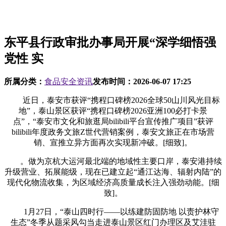
东平县行政审批办事局开展“深学细悟强
党性 实
所属分类：
食品安全资讯
发布时间：
2026-06-07 17:25
近日，泰安市获评“携程口碑榜2026全球50山川风光目标
地”，泰山景区获评“携程口碑榜2026亚洲100必打卡景
点”，“泰安市文化和旅逛局bilibili平台宣传推广项目”获评
bilibili年度政务文旅Z世代营销案例，泰安文旅正在市场营
销、宣推立异方面再次实现新冲破。[细致]。
。做为京杭大运河最北端的地域性主要口岸，泰安港持续
升级营业、拓展能级，现在已建立起“通江达海、辐射内陆”的
现代化物流收集，为区域经济高质量成长注入强劲动能。[细
致]。
1月27日，“泰山四时行——以练建防固防地 以责护林守
生态”冬季从题采风勾当走进泰山景区红门办理区及艾洼驻