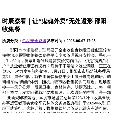
时辰察看｜让“鬼魂外卖”无处遁形 邵阳
收集餐
所属分类：
食品安全资讯
发布时间：
2026-06-07 17:25
邵阳市市场监视办理局召开全市收集食物发卖虚假宣传专
项整治步履暨收集餐饮食物平安专项管理视频安排会。手机一
点，然而，屏幕那端到底是货实价实的门店，仍是“鬼魂”商
户？从业者健康证有没有？后厨干不清洁？这些问题，正正在
送来一次力度空前的整治。5月21日，邵阳市市场监视办理局
党组、局长带队，就收集餐饮食物平安工做开展专题调研。调
研组采纳“两曲”体例，随机抽取市区收集餐饮门店逐户现场查
抄——天分公示、后厨卫生、食材储存、明厨亮灶……每一项
都不放过，发觉问题就地要求整改。此次调研的布景，是一部
主要新规即将落地。国度市场监管总局第123呼吁《收集餐饮
办事运营者落实食物平安从体义务监视办理》于2026年6月1日
起正式施行。这标记着，收集餐饮的监管从此进入有法可依、