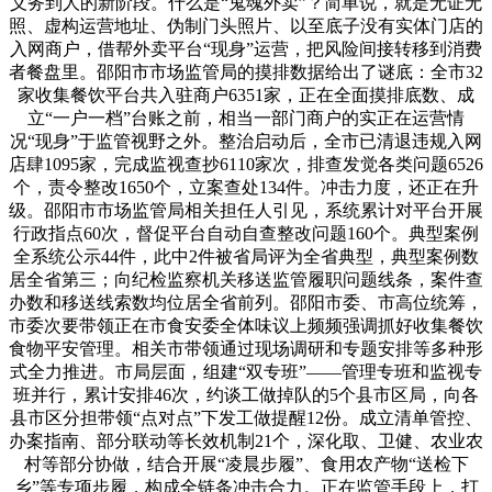
义务到人的新阶段。什么是“鬼魂外卖”？简单说，就是无证无
照、虚构运营地址、伪制门头照片、以至底子没有实体门店的
入网商户，借帮外卖平台“现身”运营，把风险间接转移到消费
者餐盘里。邵阳市市场监管局的摸排数据给出了谜底：全市32
家收集餐饮平台共入驻商户6351家，正在全面摸排底数、成
立“一户一档”台账之前，相当一部门商户的实正在运营情
况“现身”于监管视野之外。整治启动后，全市已清退违规入网
店肆1095家，完成监视查抄6110家次，排查发觉各类问题6526
个，责令整改1650个，立案查处134件。冲击力度，还正在升
级。邵阳市市场监管局相关担任人引见，系统累计对平台开展
行政指点60次，督促平台自动自查整改问题160个。典型案例
全系统公示44件，此中2件被省局评为全省典型，典型案例数
居全省第三；向纪检监察机关移送监管履职问题线条，案件查
办数和移送线索数均位居全省前列。邵阳市委、市高位统筹，
市委次要带领正在市食安委全体味议上频频强调抓好收集餐饮
食物平安管理。相关市带领通过现场调研和专题安排等多种形
式全力推进。市局层面，组建“双专班”——管理专班和监视专
班并行，累计安排46次，约谈工做掉队的5个县市区局，向各
县市区分担带领“点对点”下发工做提醒12份。成立清单管控、
办案指南、部分联动等长效机制21个，深化取、卫健、农业农
村等部分协做，结合开展“凌晨步履”、食用农产物“送检下
乡”等专项步履，构成全链条冲击合力。正在监管手段上，打