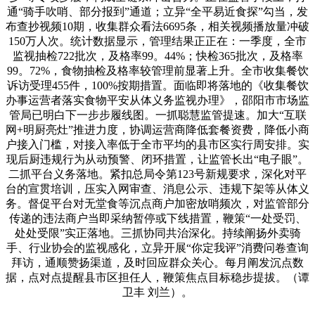
通“骑手吹哨、部分报到”通道；立异“全平易近食探”勾当，发
布查抄视频10期，收集群众看法6695条，相关视频播放量冲破
150万人次。统计数据显示，管理结果正正在：一季度，全市
监视抽检722批次，及格率99。44%；快检365批次，及格率
99。72%，食物抽检及格率较管理前显著上升。全市收集餐饮
诉访受理455件，100%按期措置。面临即将落地的《收集餐饮
办事运营者落实食物平安从体义务监视办理》，邵阳市市场监
管局已明白下一步步履线图。一抓聪慧监管提速。加大“互联
网+明厨亮灶”推进力度，协调运营商降低套餐资费，降低小商
户接入门槛，对接入率低于全市平均的县市区实行周安排。实
现后厨违规行为从动预警、闭环措置，让监管长出“电子眼”。
二抓平台义务落地。紧扣总局令第123号新规要求，深化对平
台的宣贯培训，压实入网审查、消息公示、违规下架等从体义
务。督促平台对无堂食等沉点商户加密放哨频次，对监管部分
传递的违法商户当即采纳暂停或下线措置，鞭策“一处受罚、
处处受限”实正落地。三抓协同共治深化。持续阐扬外卖骑
手、行业协会的监视感化，立异开展“你定我评”消费问卷查询
拜访，通顺赞扬渠道，及时回应群众关心。每月阐发沉点数
据，点对点提醒县市区担任人，鞭策焦点目标稳步提拔。（谭
卫丰 刘兰）。