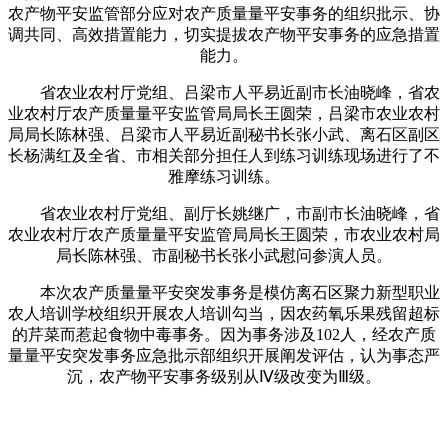
农产物平安监管部分应对农产质量量平安事务的组织批示、协
调共同、高效措置能力，切实提拔农产物平安事务的应急措置
能力。
省农业农村厅党组、吕梁市人平易近副市长油晓峰，省农
业农村厅农产质量量平安监管局局长王圆荣，吕梁市农业农村
局局长陈林强、吕梁市人平易近副秘书长张小武、离石区副区
长杨满红及全省、市相关部分担任人到练习训练现场进行了不
雅摩练习训练。
省农业农村厅党组、副厅长姚继广，市副市长油晓峰，省
农业农村厅农产质量量平安监管局局长王圆荣，市农业农村局
局长陈林强、市副秘书长张小武慰问参演人员。
本次农产质量量平安突发事务是模仿离石区聚力新型职业
农人培训学校组织开展农人培训勾当，因农药氧乐果残留超标
的芹菜而惹起食物中毒事务。因为事务涉及102人，经农产质
量量平安突发事务应急批示部组织开展阐发评估，认为事态严
沉，农产物平安事务级别从Ⅳ级改变为Ⅲ级。