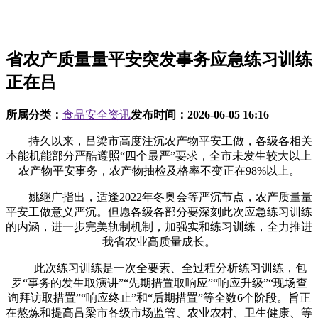
省农产质量量平安突发事务应急练习训练
正在吕
所属分类：
食品安全资讯
发布时间：
2026-06-05 16:16
持久以来，吕梁市高度注沉农产物平安工做，各级各相关
本能机能部分严酷遵照“四个最严”要求，全市未发生较大以上
农产物平安事务，农产物抽检及格率不变正在98%以上。
姚继广指出，适逢2022年冬奥会等严沉节点，农产质量量
平安工做意义严沉。但愿各级各部分要深刻此次应急练习训练
的内涵，进一步完美轨制机制，加强实和练习训练，全力推进
我省农业高质量成长。
此次练习训练是一次全要素、全过程分析练习训练，包
罗“事务的发生取演讲”“先期措置取响应”“响应升级”“现场查
询拜访取措置”“响应终止”和“后期措置”等全数6个阶段。旨正
在熬炼和提高吕梁市各级市场监管、农业农村、卫生健康、等