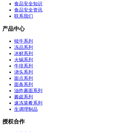
食品安全知识
食品安全资讯
联系我们
产品中心
犊牛系列
冻品系列
冰鲜系列
火锅系列
牛排系列
浇头系列
面点系列
面条系列
油炸裹面系列
酱卤系列
速冻菜肴系列
生调理制品
授权合作