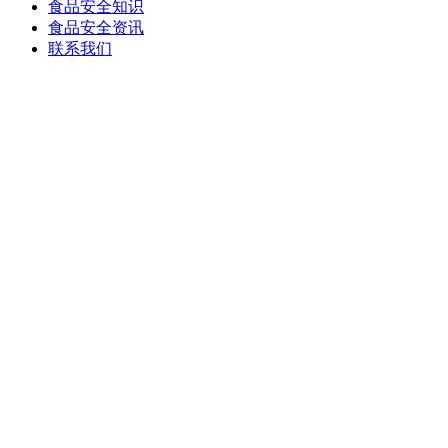
食品安全知识
食品安全资讯
联系我们