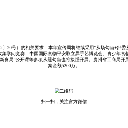
〕20号）的相关要求，本年宣传周将继续采用“从场勾当+部委从
安收集学问竞赛、中国国际食物平安取立异手艺博览会、青少年
新食局”公开课等多项从题勾当也将接踵开展。贵州省工商局开展
案金额5200万。
扫一扫，关注官方微信