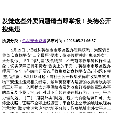
发觉这些外卖问题请当即举报！英德公开
搜集违
所属分类：
食品安全资讯
发布时间：
2026-05-21 06:57
5月19日，记者从英德市市场监视办理局获悉，为深切贯
彻落实食物平安“四个最严”要求，依法峻厉冲击“鬼魂外卖”、
天分制假、卫生“净乱差”及食物加工不规范等收集餐饮行业乱
象，切实保障泛博消费者“舌尖上的平安”，英德市市场监视办
理局正在全市范畴内开展管理收集餐饮食物平安凸起问题专项
整治步履，从5月18日起面向社会公开搜集英德市收集餐饮食
物平安违法违规相关线索。聚焦英德市内运营的收集餐饮办事
第三方平台、入网餐饮办事供给者及为收集订餐供给配送办事
的单元及小我，沉点针对以下凸起违法违规行为：（一）平台
办理问题。（二）“鬼魂外卖”问题。包罗无食物运营许可、无
停业执照，证照不全即上线运营，平台线上公示的地址或现实
运营地址取食物运营许可地址不分歧，取餐地址非外卖平台上