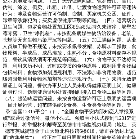
公示的地址等问题。（三）天分证照问题。包罗借用、冒用、
伪制、涂改、倒卖、出租、出借、让渡食物运营许可证等违法
行为；涉及食物运营许可伪制、变制、买家机关公函、证件、
印章等涉嫌犯为；买卖虚假健康证明等问题。（四）运营场合
卫生问题。包罗食物处置加工区积油积垢持久未洁净，墙壁发
霉零落，卫生“净乱差”，未按配备病媒生物防治设备，老鼠、
苍蝇等无害生物污染严沉等问题。（五）加工操做问题。从业
人员加工操做不规范，未按要求佩带发帽、赤膊加工操做，食
物原料、半成品、成品混放，生熟不分，食物原材料储存不规
范，餐饮具清洗消毒不规范等问题。（六）食物平安不达标问
题。利用来历不明、过时或变质的食物原料，或利用非食物级
包拆材料；食物添加剂违规利用、不法添加非食用物质、超范
畴超限量利用食物添加剂等违法违规行为。（七）未持无效健
康证上岗问题。餐饮办事从业人员未取得健康证明上岗、健康
证明过时、伪制健康证明处置接触间接入口食物工做等问题。
（八）超范畴运营问题。未按食物运营许可证上载明的运营项
目开展运营，超范畴供给冷食类、生食类食物等问题。登
录“全国12315平台”（）、“全国食物平安内部知恋人举报系
统”或通过微信号、微信小法式、领取宝小法式搜刮“12315”进
行举报。将举报材料邮寄至英德市市场监视办理局（地址：英
德市英城街道金子山大道北科技馆6楼618，请正在信封上说
明“收集餐饮”），或正在工做日照顾材料间接前去英德市市场