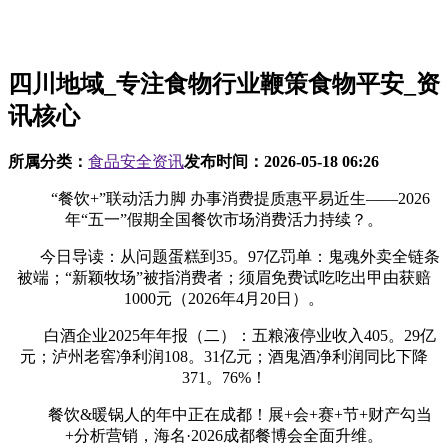
四川地域_专注食物行业鞭策食物平安_资
讯核心
所属分类：
食品安全资讯
发布时间：
2026-05-18 06:26
“餐饮+”联动活力脚 办事消费提质惠平易近生——2026
年“五一”假期全国餐饮市场消费活力持续？。
今日导读：从问题蛋糕到35。97亿罚单：鬼魂外卖全链条
被端；“新颖牧场”被指消费者；须眉免费试吃吃出甲由获赔
1000元（2026年4月20日）。
白酒企业2025年年报（二）：五粮液停业收入405。29亿
元；泸州老窖净利润108。31亿元；酒鬼酒净利润同比下降
371。76%！
餐饮&暖锅人的年中正在成都！展+会+赛+节+财产勾当
+分析营销，海名·2026成都餐博会全面升维。