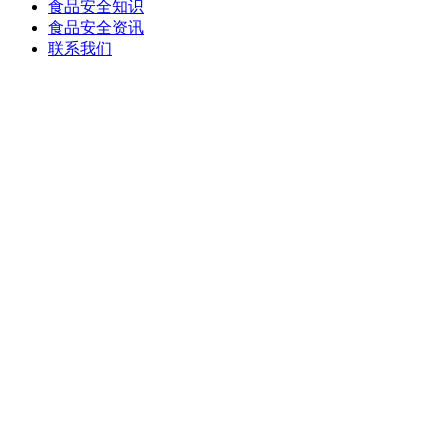
食品安全知识
食品安全资讯
联系我们