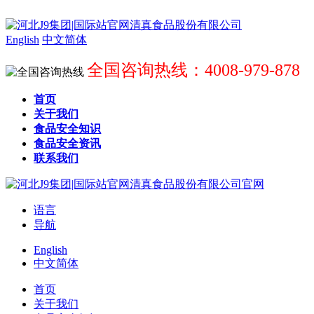
English
中文简体
全国咨询热线：4008-979-878
首页
关于我们
食品安全知识
食品安全资讯
联系我们
语言
导航
English
中文简体
首页
关于我们