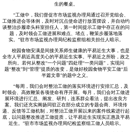
生的餐桌。
“工做中，我们督促市市场监视办理局通过召开党组会、
工做推进会等体例，及时对沉点使命进行放置摆设，并自动约
谈整治步履牵头科室担任人，第一时间提示工做中存正在的问
题，及时领会工做进展和难点、堵点，鞭策步履落地落
实。”驻市市场监视办理局纪检监察组相关担任人暗示。
校园食物安满是间接关系师生健康的平易近生大事，也是
全市人平易近高度关心的平易近生实事。平易近之所盼，政之
所向。若何从整改“一个问题”四处理“一类问题”，实现问
题“整改”到“管理”提质的改变，是做好校园食物平安工做“后
半篇文章”的题中之义。
“每周，我们会对整治工做的落实环境进行安排汇总，及
时领会、高效鞭策各项使命有序开展。每月，我们会对工做进
展环境进行汇总、阐发、研判，连系群众看法，提出改良方
案。我们还充实阐扬同驻正在部分成立的专题会商、环境传
递、反馈等工做机制，对整治工做开展以来的案件线索进行起
底，以问题整改推进工做提质，让平易近生实现实正惠及平易
近生。”驻市市场监视办理局纪检监察组工做人员暗示。