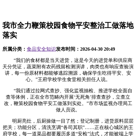
我市全力鞭策校园食物平安整治工做落地
落实
所属分类：
食品安全知识
发布时间：
2026-04-30 20:49
“我们的食材都是当天进货，这是今天的进货单和供应商
天分凭证，蔬菜附有农药残留检测演讲，肉类也有响应查验演
讲，每一份原材料都能够逃踪溯源，确保学生吃得平安、安
心。”王府学校学生食堂相关担任人说。
“我们通过拉网式查抄、强化监视抽检、推进学校全面自
查等体例，正在全市范畴内开展‘无死角’排查查抄，立查立
改，鞭策校园食物平安工做落到实处。”市市场监视办理局工
做人员说。
明厨亮灶，后厨操做一目了然；登记制册，进货原料层层
把关；功能分区，清洗烹调“各司其职”……正在核心城区的王
府学校，每一道菜品都要履历多道“安检”法式，才能被端上学