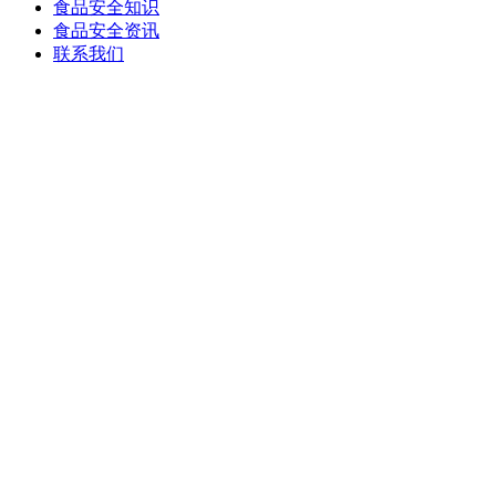
食品安全知识
食品安全资讯
联系我们