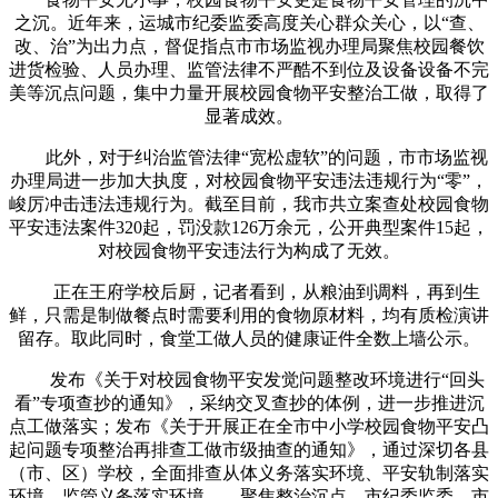
之沉。近年来，运城市纪委监委高度关心群众关心，以“查、
改、治”为出力点，督促指点市市场监视办理局聚焦校园餐饮
进货检验、人员办理、监管法律不严酷不到位及设备设备不完
美等沉点问题，集中力量开展校园食物平安整治工做，取得了
显著成效。
此外，对于纠治监管法律“宽松虚软”的问题，市市场监视
办理局进一步加大执度，对校园食物平安违法违规行为“零”，
峻厉冲击违法违规行为。截至目前，我市共立案查处校园食物
平安违法案件320起，罚没款126万余元，公开典型案件15起，
对校园食物平安违法行为构成了无效。
正在王府学校后厨，记者看到，从粮油到调料，再到生
鲜，只需是制做餐点时需要利用的食物原材料，均有质检演讲
留存。取此同时，食堂工做人员的健康证件全数上墙公示。
发布《关于对校园食物平安发觉问题整改环境进行“回头
看”专项查抄的通知》，采纳交叉查抄的体例，进一步推进沉
点工做落实；发布《关于开展正在全市中小学校园食物平安凸
起问题专项整治再排查工做市级抽查的通知》，通过深切各县
（市、区）学校，全面排查从体义务落实环境、平安轨制落实
环境、监管义务落实环境……聚焦整治沉点，市纪委监委、市