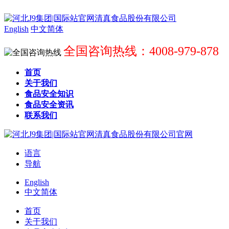
English
中文简体
全国咨询热线：4008-979-878
首页
关于我们
食品安全知识
食品安全资讯
联系我们
语言
导航
English
中文简体
首页
关于我们