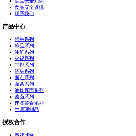
食品安全知识
食品安全资讯
联系我们
产品中心
犊牛系列
冻品系列
冰鲜系列
火锅系列
牛排系列
浇头系列
面点系列
面条系列
油炸裹面系列
酱卤系列
速冻菜肴系列
生调理制品
授权合作
春花邱食