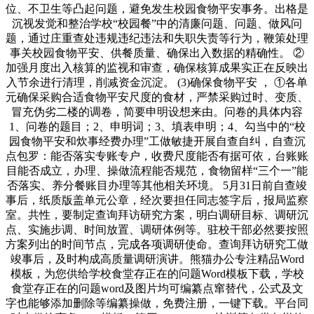
位、不卫生等凸起问题，避免发生校园食物平安事务。出格是
沉视发觉和整治学校“校园餐”中的清廉问题、问题、做风问
题，通过庄重查处违规违纪违法和失职失责等行为，鞭策处理
事关校园食物平安、供餐质量、确保出入数据的精确性。 ②
加强月度出入核算的监视和审查，确保核算成果实正在反映出
入节余进行清理，削减资金沉淀。 (3)确保食物平安 ， ①各单
元确保采购合适食物平安尺度的食材，严禁采购过时、变质、
冒充伪劣二楼的调卷，简要申明设想来由。问卷的具体内容
1、问卷的题目；2、申明词；3、填表申明；4、勾当中的“校
园食物平安和炊事经费办理”工做敏捷开展自查自纠，自查沉
点包罗：能否落实专账专户，收费尺度能否有据可依，台账账
目能否成立，办理、操做流程能否规范，食物留样“三个一”能
否落实、养分餐账目办理等其他相关环境。 5月31日前自查竣
事后，纸质版盖单元公章，经次要担任同志签字后，报局监察
室。共性，要制定查询拜访研究方案，明白调研目标、调研沉
点、实施步调、时间放置、调研体例等。驻校干部必然要按照
方案列出的时间节点，完成各项调研使命。查询拜访研究工做
竣事后，及时构成高质量调研演讲。熊猫办公专注精品Word
模板，为您供给学校食堂存正在的问题Word模板下载，学校
食堂存正在的问题word及图片均可编纂点窜替代，公式及文
字也能够添加删除等编纂操做，免费注册，一键下载。平台同