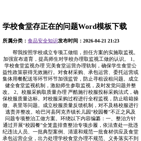
学校食堂存正在的问题Word模板下载
所属分类：
食品安全知识
发布时间：
2026-04-21 21:23
帮我按照学校成立专项工做组，担任方案的实施取监视。
加强宣布道育，提高师生对学校办理取监视工做的认识。 1。
学校食堂监视办理 完美食堂运营办理轨制，确保学生食堂公
益性政策获得无效施行。对食材采购、承包运营、委托运营或
集体用餐配送等环节环节加强监管，防止寻租设租问题。成立
健全食堂监视机制，激励师生参取监视，及时发觉问题并整
改。 2。校服采购取质量办理 严酷施行校服投标采购法式，确
保校服质量达标。对校服采购过程进行全程监视，防止暗箱操
做、表里等问题。成立校服质量反馈机制，对不及格校服进行
逃责并整改。哈巴河县阿克齐镇长儿园“校园餐”不正之风及
问题专项整治工做方案。环绕以下内容编纂：一、整治方针
通过开展“校园餐”全笼盖排查整治专项步履，依法查处一批违
纪违法人员、一批典型案例、清退和规范一批食材供应及食堂
承包运营企业，出力处理学校食堂办理不规范、义务落实不到