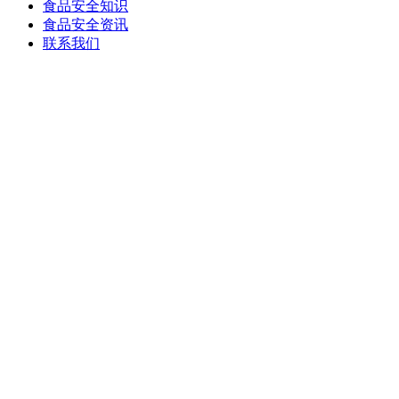
食品安全知识
食品安全资讯
联系我们