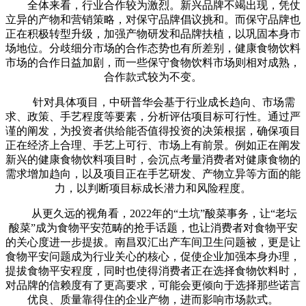
全体来看，行业合作较为激烈。新兴品牌不竭出现，凭仗
立异的产物和营销策略，对保守品牌倡议挑和。而保守品牌也
正在积极转型升级，加强产物研发和品牌扶植，以巩固本身市
场地位。分歧细分市场的合作态势也有所差别，健康食物饮料
市场的合作日益加剧，而一些保守食物饮料市场则相对成熟，
合作款式较为不变。
针对具体项目，中研普华会基于行业成长趋向、市场需
求、政策、手艺程度等要素，分析评估项目标可行性。通过严
谨的阐发，为投资者供给能否值得投资的决策根据，确保项目
正在经济上合理、手艺上可行、市场上有前景。例如正在阐发
新兴的健康食物饮料项目时，会沉点考量消费者对健康食物的
需求增加趋向，以及项目正在手艺研发、产物立异等方面的能
力，以判断项目标成长潜力和风险程度。
从更久远的视角看，2022年的“土坑”酸菜事务，让“老坛
酸菜”成为食物平安范畴的抢手话题，也让消费者对食物平安
的关心度进一步提拔。南昌双汇出产车间卫生问题被，更是让
食物平安问题成为行业关心的核心，促使企业加强本身办理，
提拔食物平安程度，同时也使得消费者正在选择食物饮料时，
对品牌的信赖度有了更高要求，可能会更倾向于选择那些诺言
优良、质量靠得住的企业产物，进而影响市场款式。