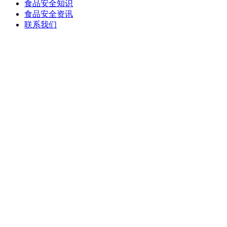
食品安全知识
食品安全资讯
联系我们