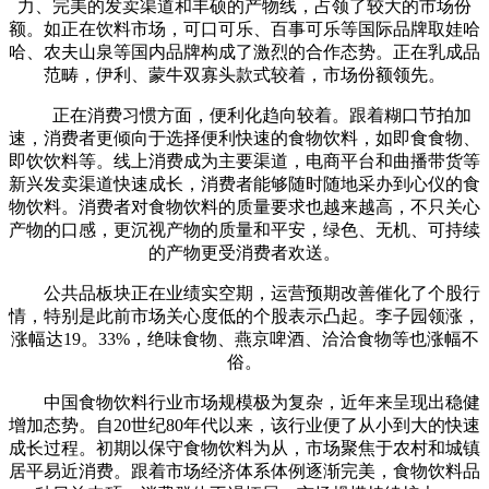
力、完美的发卖渠道和丰硕的产物线，占领了较大的市场份
额。如正在饮料市场，可口可乐、百事可乐等国际品牌取娃哈
哈、农夫山泉等国内品牌构成了激烈的合作态势。正在乳成品
范畴，伊利、蒙牛双寡头款式较着，市场份额领先。
正在消费习惯方面，便利化趋向较着。跟着糊口节拍加
速，消费者更倾向于选择便利快速的食物饮料，如即食食物、
即饮饮料等。线上消费成为主要渠道，电商平台和曲播带货等
新兴发卖渠道快速成长，消费者能够随时随地采办到心仪的食
物饮料。消费者对食物饮料的质量要求也越来越高，不只关心
产物的口感，更沉视产物的质量和平安，绿色、无机、可持续
的产物更受消费者欢送。
公共品板块正在业绩实空期，运营预期改善催化了个股行
情，特别是此前市场关心度低的个股表示凸起。李子园领涨，
涨幅达19。33%，绝味食物、燕京啤酒、洽洽食物等也涨幅不
俗。
中国食物饮料行业市场规模极为复杂，近年来呈现出稳健
增加态势。自20世纪80年代以来，该行业便了从小到大的快速
成长过程。初期以保守食物饮料为从，市场聚焦于农村和城镇
居平易近消费。跟着市场经济体系体例逐渐完美，食物饮料品