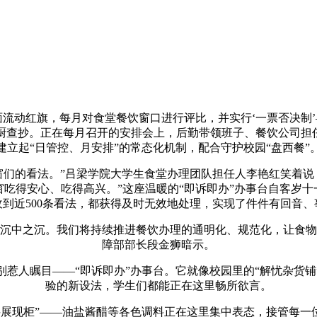
流动红旗，每月对食堂餐饮窗口进行评比，并实行‘一票否决制
厨查抄。正在每月召开的安排会上，后勤带领班子、餐饮公司担任
建立起“日管控、月安排”的常态化机制，配合守护校园“盘西餐”
的看法。”吕梁学院大学生食堂办理团队担任人李艳红笑着说
吃得安心、吃得高兴。”这座温暖的“即诉即办”办事台自客岁
收到近500条看法，都获得及时无效地处理，实现了件件有回音、
中之沉。我们将持续推进餐饮办理的通明化、规范化，让食物
障部部长段金狮暗示。
人瞩目——“即诉即办”办事台。它就像校园里的“解忧杂货铺
验的新设法，学生们都能正在这里畅所欲言。
现柜”——油盐酱醋等各色调料正在这里集中表态，接管每一位