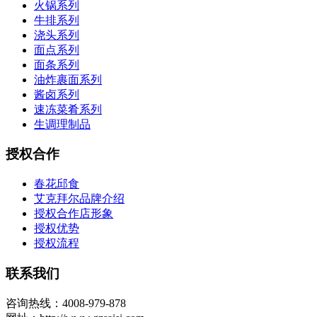
火锅系列
牛排系列
浇头系列
面点系列
面条系列
油炸裹面系列
酱卤系列
速冻菜肴系列
生调理制品
授权合作
春花邱食
艾克拜尔品牌介绍
授权合作店形象
授权优势
授权流程
联系我们
咨询热线：4008-979-878