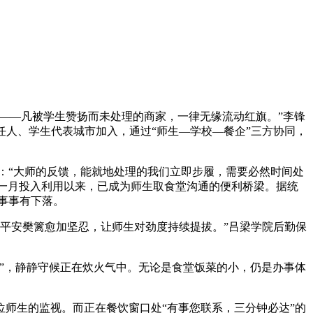
’——凡被学生赞扬而未处理的商家，一律无缘流动红旗。”李锋
人、学生代表城市加入，通过“师生—学校—餐企”三方协同，
。
：“大师的反馈，能就地处理的我们立即步履，需要必然时间处
十一月投入利用以来，已成为师生取食堂沟通的便利桥梁。据统
事事有下落。
平安樊篱愈加坚忍，让师生对劲度持续提拔。”吕梁学院后勤保
”，静静守候正在炊火气中。无论是食堂饭菜的小，仍是办事体
师生的监视。而正在餐饮窗口处“有事您联系，三分钟必达”的